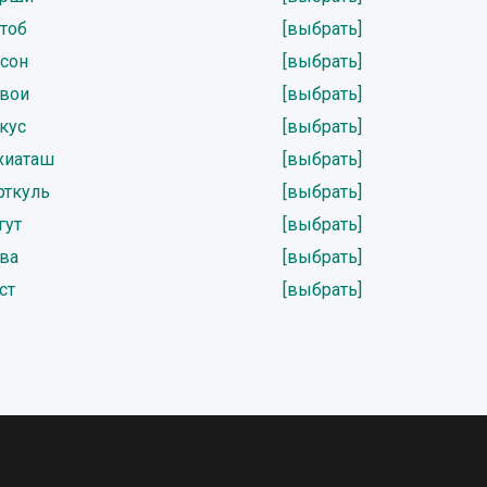
тоб
[выбрать]
сон
[выбрать]
вои
[выбрать]
кус
[выбрать]
хиаташ
[выбрать]
рткуль
[выбрать]
гут
[выбрать]
ва
[выбрать]
ст
[выбрать]