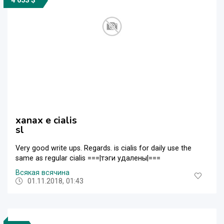
4 653 $
xanax e cialis
sl
Very good write ups. Regards. is cialis for daily use the
same as regular cialis ===|тэги удалены|===
Всякая всячина
01.11.2018, 01:43