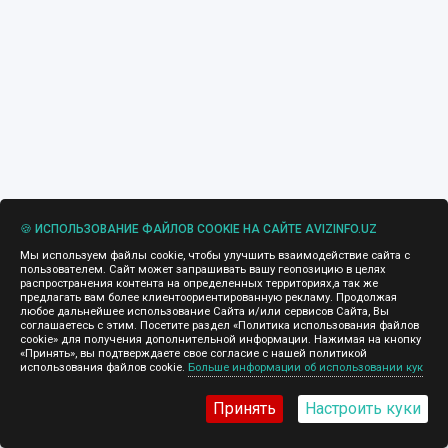
🍪 ИСПОЛЬЗОВАНИЕ ФАЙЛОВ COOKIE НА САЙТЕ AVIZINFO.UZ
Мы используем файлы cookie, чтобы улучшить взаимодействие сайта с
пользователем. Сайт может запрашивать вашу геопозицию в целях
распространения контента на определенных территориях,а так же
предлагать вам более клиентоориентированную рекламу. Продолжая
любое дальнейшее использование Сайта и/или сервисов Сайта, Вы
соглашаетесь с этим. Посетите раздел «Политика использования файлов
cookie» для получения дополнительной информации. Нажимая на кнопку
«Принять», вы подтверждаете свое согласие с нашей политикой
использования файлов cookie.
Больше информации об использовании кук
Принять
Настроить куки