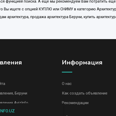
ся функцией поиска. А еще мы рекомендуем Вам потратить еще
то Вы ищете с опцией
КУПЛЮ или СНИМУ
в категорию
Архитекту
одам архитектура, продажа архитектура Беруни, купить архитектур
вления
Информация
йта
О нас
вления, Беруни
Как создать объявление
вления AvizInfo
Рекомендации
INFO.UZ