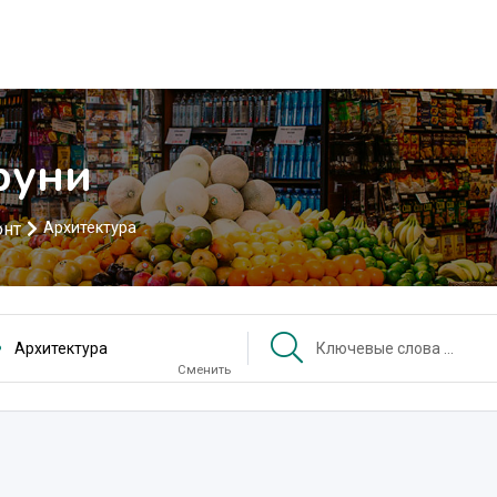
руни
онт
Архитектура
Архитектура
Сменить